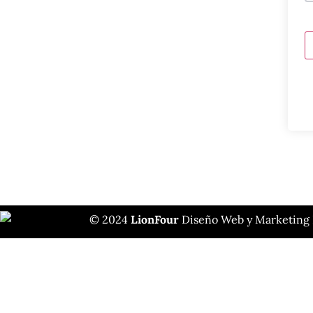
© 2024
LionFour
Diseño Web y Marketing D