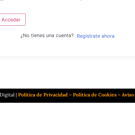
Acceder
¿No tienes una cuenta?
Regístrate ahora
igital |
Política de Privacidad
–
Política de Cookies
–
Aviso